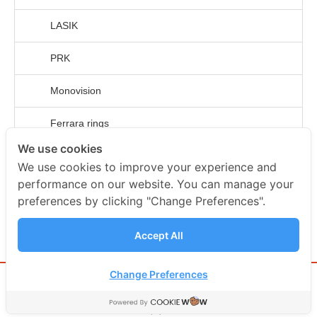
LASIK
PRK
Monovision
Ferrara rings
We use cookies
ICL
We use cookies to improve your experience and
performance on our website. You can manage your
ค่ารักษา
preferences by clicking "Change Preferences".
เกร็ดความรู้เพิ่มเติม
Accept All
Change Preferences
topup rd
topup rd