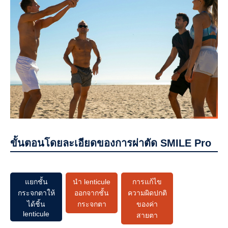
ขั้นตอนโดยละเอียดของการผ่าตัด SMILE Pro
แยกชั้น
นำ lenticule
การแก้ไข
กระจกตาให้
ออกจากชั้น
ความผิดปกติ
ได้ชิ้น
กระจกตา
ของค่า
lenticule
สายตา