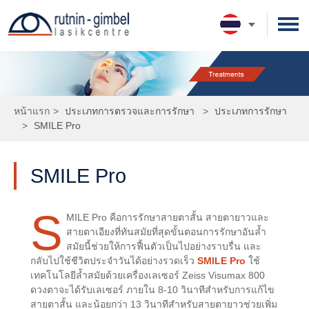
รอบรู้เรื่องตา
ดวงตาของเรา
ประเภทการตรวจและการรักษา
หน้าแรก
>
ประเภทการตรวจและการรักษา
>
ประเภทการรักษา
ความรู้เกี่ยวกับสายตา
การตรวจโดยจักษุแพทย์
ทีมจักษุแพทย์
>
SMILE Pro
การตรวจก่อนผ่าตัด
รอบรู้เรื่องตา
การเตรียมตัวในวันผ่าตัด
เทคโนโลยี
SMILE Pro
การตรวจหลังผ่าตัด
ประเภทการรักษา
Femtosecond Laser
นัดหมายแพทย์
SMILE Pro
ค่ารักษา
Excimer Laser
ผู้ป่วยใหม่
รู้จักเรา
S
MILE Pro คือการรักษาสายตาสั้น สายตายาวและ
สายตาเอียงที่ทันสมัยที่สุดขั้นตอนการรักษาอันล้ำ
Femto LASIK
เกร็ดความรู้เพิ่มเติม
ผู้ป่วยเก่า
ประวัติโรงพยาบาล
สมัยนี้ช่วยให้การฟื้นตัวเป็นไปอย่างราบรื่น และ
กลับไปใช้ชีวิตประจำวันได้อย่างรวดเร็ว
SMILE Pro
ใช้
LASIK
ความประทับใจจากผู้ใช้บริการ
เทคโนโลยีล้ำสมัยด้วยเครื่องเลเซอร์ Zeiss Visumax 800
ดวงตาจะได้รับเลเซอร์ ภายใน 8-10 วินาทีสำหรับการแก้ไข
PRK
กิจกรรมและข่าวสาร
สายตาสั้น และน้อยกว่า 13 วินาทีสำหรับสายตายาวช่วยเพิ่ม