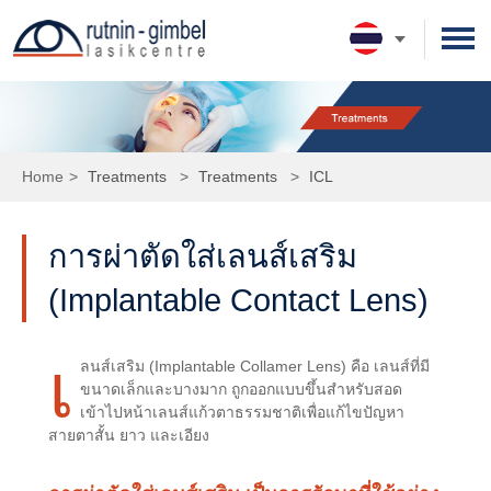
รอบรู้เรื่องตา
ดวงตาของเรา
ประเภทการตรวจและการรักษา
Home
>
Treatments
>
Treatments
>
ICL
ความรู้เกี่ยวกับสายตา
การตรวจโดยจักษุแพทย์
ทีมจักษุแพทย์
การตรวจก่อนผ่าตัด
รอบรู้เรื่องตา
การเตรียมตัวในวันผ่าตัด
เทคโนโลยี
การผ่าตัดใส่เลนส์เสริม
การตรวจหลังผ่าตัด
ประเภทการรักษา
Femtosecond Laser
นัดหมายแพทย์
(Implantable Contact Lens)
SMILE Pro
ค่ารักษา
Excimer Laser
ผู้ป่วยใหม่
รู้จักเรา
เ
ลนส์เสริม (Implantable Collamer Lens) คือ เลนส์ที่มี
Femto LASIK
เกร็ดความรู้เพิ่มเติม
ผู้ป่วยเก่า
ประวัติโรงพยาบาล
ขนาดเล็กและบางมาก ถูกออกแบบขึ้นสำหรับสอด
เข้าไปหน้าเลนส์แก้วตาธรรมชาติเพื่อแก้ไขปัญหา
LASIK
ความประทับใจจากผู้ใช้บริการ
สายตาสั้น ยาว และเอียง
PRK
กิจกรรมและข่าวสาร