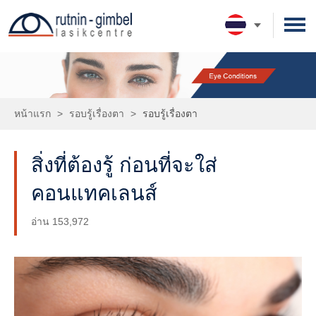
รอบรู้เรื่องตา
ดวงตาของเรา
ประเภทการตรวจและการรักษา
หน้าแรก
>
รอบรู้เรื่องตา
>
รอบรู้เรื่องตา
ความรู้เกี่ยวกับสายตา
การตรวจโดยจักษุแพทย์
ทีมจักษุแพทย์
การตรวจก่อนผ่าตัด
รอบรู้เรื่องตา
การเตรียมตัวในวันผ่าตัด
เทคโนโลยี
สิ่งที่ต้องรู้ ก่อนที่จะใส่
การตรวจหลังผ่าตัด
ประเภทการรักษา
Femtosecond Laser
นัดหมายแพทย์
คอนแทคเลนส์
SMILE Pro
ค่ารักษา
Excimer Laser
ผู้ป่วยใหม่
รู้จักเรา
อ่าน 153,972
Femto LASIK
เกร็ดความรู้เพิ่มเติม
ผู้ป่วยเก่า
ประวัติโรงพยาบาล
LASIK
ความประทับใจจากผู้ใช้บริการ
PRK
กิจกรรมและข่าวสาร