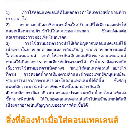
1) การใส่คอนแทคเลนส์ที่ไม่พอดีอาจทำให้เกิดรอยขีดข่วนที่ผิว
กระจกตาได้
2) หากดวงตามีออกซิเจนมาเลี้ยงในปริมาณที่ไม่เพียงพอจะทำให้
หลอดเลือดขยายตัวเข้าไปในส่วนของกระจกตา ซึ่งจะส่งผลต่อ
คุณภาพของการมองเห็นในอนาคต
3) การใช้ยาหยอดตาอาจทำให้เกิดปัญหากับคอนแทคเลนส์ได้
เนื่องจากในยาหยอดตาจะผสมสารกันเสียอยู่ หากเราหยอดยาขณะที่
ใส่คอนแทคเลนส์ จะทำให้สารกันเสียสะสมที่ผิวของคอนแทคเลนส์
จนก่อให้เกิดอาการระคายเคืองต่อผิวดวงตาได้ ดังนั้นเราจึงควรหลีก
เลี่ยงการใช้ยาหยอดตาชนิดต่างๆ ขณะใส่คอนแทคเลนส์ อย่างไร
ก็ตาม การหยอดน้ำตาเทียมตามคำแนะนำของแพทย์จักษุแพทย์จะ
ช่วยบรรเทาอาการตาแห้งขณะใส่คอนแทคเลนส์ได้ดีขึ้น ซึ่งจักษุ
แพทย์มักจะแนะนำน้ำตาเทียมชนิดที่ไม่ผสมสารกันเสีย
4) หากมีอาการผิดปกติ เช่น ตาแดง ปวดตา ตามัว น้ำตาไหล แพ้แสง
ขี้ตามากผิดปกติ ให้รีบถอดคอนแทคเลนส์แล้วไปพบจักษุแพทย์ทันที
เนื่องจากอาจเป็นสัญญาณของอาการติดเชื้อได้
สิ่งที่ต้องทำเมื่อใส่คอนแทคเลนส์